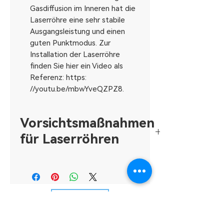
Gasdiffusion im Inneren hat die
Laserröhre eine sehr stabile
Ausgangsleistung und einen
guten Punktmodus. Zur
Installation der Laserröhre
finden Sie hier ein Video als
Referenz: https:
//youtu.be/mbwYveQZPZ8.
Vorsichtsmaßnahmen
für Laserröhren
1. Halten Sie ausreichend
Kühlwasser bereit, und
normalerweise wird die
Wassertemperatur unter 30 Grad
USD ($)
Celsius geregelt, und der
Temperaturunterschied zum Raum