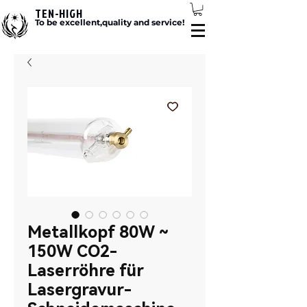
TEN-HIGH
To be excellent,quality and service!
Metallkopf 80W ~
150W CO2-
Laserröhre für
Lasergravur-