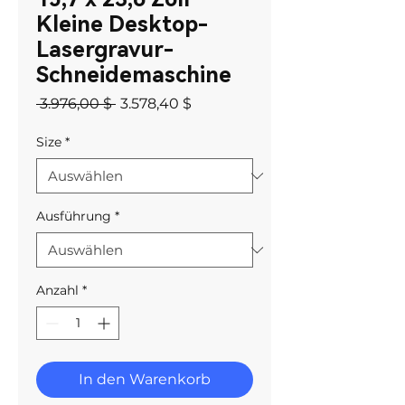
Kleine Desktop-
Lasergravur-
Schneidemaschine
Standardpreis
Sale-
 3.976,00 $ 
3.578,40 $
Preis
Size
*
Ausführung
*
Anzahl
*
In den Warenkorb