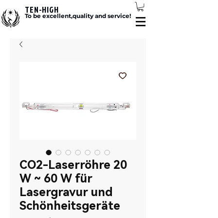
TEN-HIGH
To be excellent,quality and service!
CO2-Laserröhre 20
W ~ 60 W für
Lasergravur und
Schönheitsgeräte