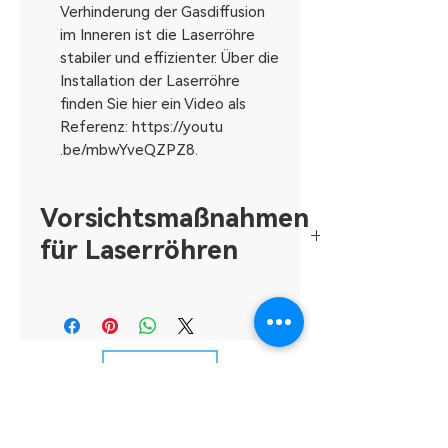
Verhinderung der Gasdiffusion
im Inneren ist die Laserröhre
stabiler und effizienter. Über die
Installation der Laserröhre
finden Sie hier ein Video als
Referenz: https://youtu
.be/mbwYveQZPZ8.
Vorsichtsmaßnahmen
für Laserröhren
1. Halten Sie ausreichend
Kühlwasser bereit, und
normalerweise wird die
Wassertemperatur unter 30 Grad
USD ($)
Celsius geregelt, und der
Temperaturunterschied zum Raum
überschreitet 5 Grad Celsius nicht,
um zu verhindern, dass der